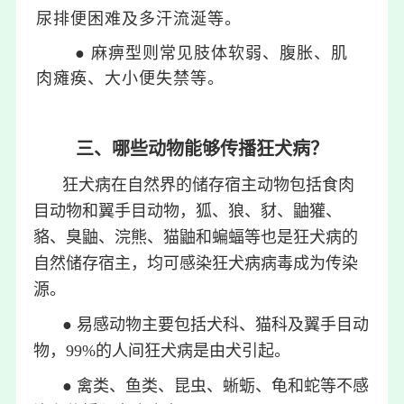
尿排便困难及多汗流涎等。
● 麻痹型则常见肢体软弱、腹胀、肌
肉瘫痪、大小便失禁等。
三、哪些动物能够传播狂犬病？
狂犬病在自然界的储存宿主动物包括食肉
目动物和翼手目动物，狐、狼、豺、鼬獾、
貉、臭鼬、浣熊、猫鼬和蝙蝠等也是狂犬病的
自然储存宿主，均可感染狂犬病病毒成为传染
源。
● 易感动物主要包括犬科、猫科及翼手目动
物，99%的人间狂犬病是由犬引起。
● 禽类、鱼类、昆虫、蜥蛎、龟和蛇等不感