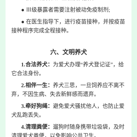
● Ⅲ级暴露者需要注射被动免疫制剂;
● 在医生指导下，进行疫苗接种，并按疫苗
接种程序完成全程接种。
六、文明养犬
1.合法养犬：
为爱犬办理“养犬登记证”，给
它合法身份。
2.相伴一生：
养犬三思，一旦饲养应不离不
弃，不因生病、失去新鲜感而遗弃。
3.牵好狗绳：
避免爱犬骚扰他人，也防止爱
犬乱跑丢失。
4.清理粪便：
遛狗时随身携带垃圾袋，及时
清理爱犬粪便，以免影响公共卫生。