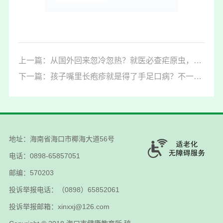
上一篇：从国外回来忽冷忽热？就医必查疟原虫，别等昏迷才后悔！
下一篇：孩子嘴里长疱疹就是得了手足口病？不一定，别忽略它→
地址：海南省海口市椰海大道56号
电话：0898-65857051
邮编：570203
投诉举报电话：（0898）65852061
投诉举报邮箱：xinxxj@126.com