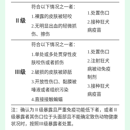
符合以下情况之一者：
1.处置伤口
1.裸露的皮肤被轻咬
Ⅱ级
2.接种狂犬
2.无明显出血的轻微抓
病疫苗
伤、擦伤
符合以下情况之一者：
1.处置伤口
1.单处或多处贯穿性皮
2.注射狂犬
肤咬伤或者抓伤
病被动免疫
Ⅲ级
2.破损的皮肤被舔舐
制剂
3.开放性伤口、黏膜被
3.接种狂犬
唾液或者组织污染
病疫苗
4.直接接触蝙蝠
注：确认为Ⅱ级暴露且严重免疫功能低下者，或者Ⅱ
级暴露者其伤口位于头面部且不能确定致伤动物健康
状况时，按照Ⅲ级暴露者处置。