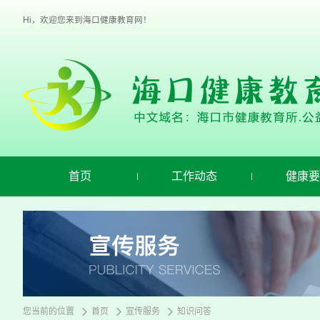
欢
迎
Hi，欢迎您来到海口健康教育网！
进
入
海
口
健
康
教
育,
盲
人
用
首页
工作动态
健康要
户
使
用
操
作
智
能
引
导，
请
您当前的位置
首页
宣传服务
知识问答
按