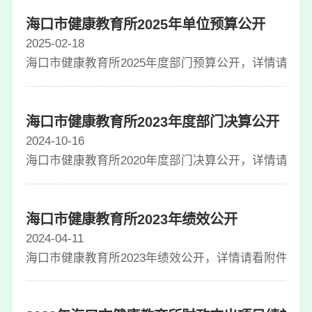
海口市健康教育所2025年单位预算公开
2025-02-18
海口市健康教育所2025年度部门预算公开，详情请看附件
海口市健康教育所2023年度部门决算公开
2024-10-16
海口市健康教育所2020年度部门决算公开，详情请看附件
海口市健康教育所2023年绩效公开
2024-04-11
海口市健康教育所2023年绩效公开，详情请看附件！204031-海口