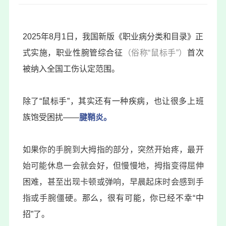
2025年8月1日，我国新版《职业病分类和目录》正
式实施，职业性
腕管综合征
（俗称“鼠标手”）
首次
被纳入全国工伤认定范围。
除了“鼠标手”，其实还有一种疾病，也让很多上班
族饱受困扰——
腱鞘炎。
如果你的手腕到大拇指的部分，突然开始疼，最开
始可能休息一会就会好，但慢慢地，拇指变得屈伸
困难，甚至出现卡顿或弹响，早晨起床时会感到手
指或手腕僵硬。
那么，很有可能，你已经不幸“中
招”了。