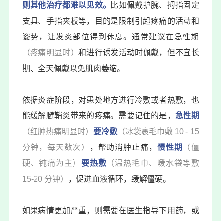
则其他治疗都难以见效。
比如佩戴护腕、拇指固定
支具、手指夹板等，目的是限制引起疼痛的活动和
姿势，让发炎部位得到休息。通常建议在急性期
（疼痛明显时）
和进行诱发活动时佩戴，但不宜长
期、全天佩戴以免肌肉萎缩。
依据炎症阶段，对患处地方进行冷敷或者热敷，也
能缓解腱鞘炎带来的疼痛。需要记住的是，
急性期
（红肿热痛明显时）
要冷敷
（冰袋裹毛巾敷 10 - 15
分钟，每天数次）
，帮助消肿止痛，
慢性期
（僵
硬、钝痛为主）
要热敷
（温热毛巾、暖水袋等敷
15-20 分钟）
，促进血液循环，缓解僵硬。
如果病情更加严重，则需要在医生指导下用药，或