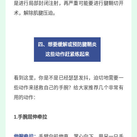
是进行局部封闭注射，再严重可能要进行
腱鞘切开
术
，解除肌腱压迫。
四、
想要缓解或预防腱鞘炎
这些动作赶紧练起来
看到这里，你是不是已经瑟瑟发抖，迫切地需要一
些动作来拯救自己的手腕？给大家推荐几个非常有
用的动作：
1.手腕屈伸牵拉
伸腕牵拉：
手臂向前伸直，掌心向下，用另一只手