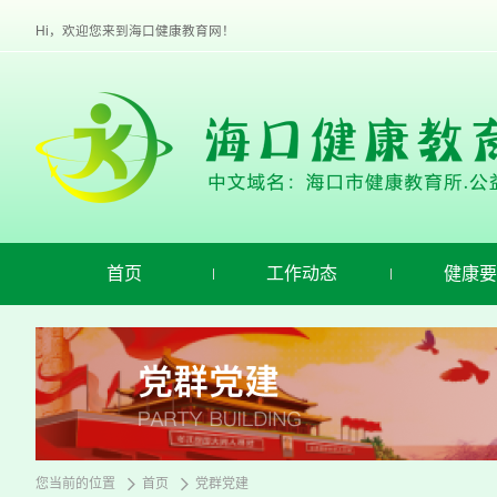
欢
迎
Hi，欢迎您来到海口健康教育网！
进
入
海
口
健
康
教
育,
盲
人
用
首页
工作动态
健康要
户
使
用
操
作
智
能
引
导，
请
您当前的位置
首页
党群党建
按