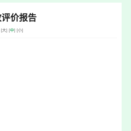
效评价报告
：
[
大
]
[
中
]
[
小
]