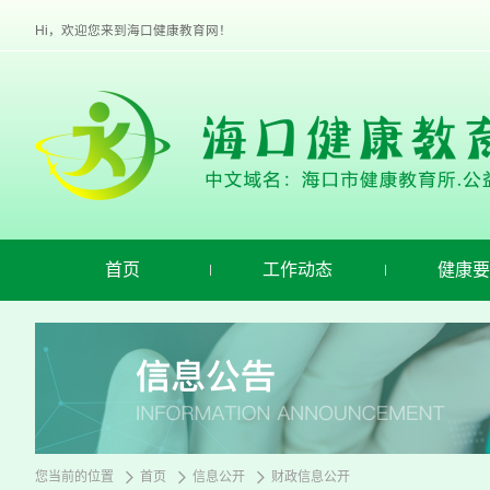
欢
迎
Hi，欢迎您来到海口健康教育网！
进
入
海
口
健
康
教
育,
盲
人
用
首页
工作动态
健康要
户
使
用
操
作
智
能
引
导，
请
您当前的位置
首页
信息公开
财政信息公开
按