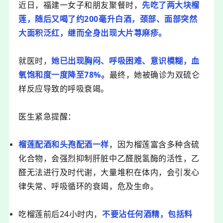
近日，福建一女子和朋友聚餐时，
先吃了两大块榴
莲，随后又喝了约200毫升白酒，颈部、面部突然
大面积泛红，继而全身出现大片荨麻疹。
就医时，
她已出现胸闷、呼吸困难、意识模糊，血
氧饱和度一度降至78%。
最终，她被确诊为
双硫仑
样反应
导致的呼吸衰竭。
医生紧急提醒：
榴莲配酒和头孢配酒一样
，因为榴莲富含多种含硫
化合物，会强烈抑制肝脏中
乙醛脱氢酶
的活性，乙
醛无法进行及时代谢，大量堆积在体内，会引发心
律失常、呼吸循环的衰竭，危及生命。
吃榴莲前后24小时内，
不要沾任何酒精，包括料