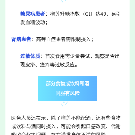
糖尿病患者
：
榴莲升糖指数（GI）达49，易引
发血糖波动；
肾病患者
：
高钾血症
患者需限制摄入；
过敏体质
：
首次食用需少量尝试，观察是否出
现皮疹、瘙痒等过敏反应。
部分食物或饮料和酒
同服有风险
医务人员还提示，除了榴莲不能配酒，还有些食物
或饮料与酒同时摄入，可能会引起口感改变、代谢
吸收变化等问题，存在诱发身体不适的风险。