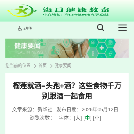
无障碍
您当前的位置
首页
健康要闻
榴莲就酒=头孢+酒？这些食物千万
别跟酒一起食用
文章来源：新华社
发布日期：2026年05月12日
浏览次数：
字体：
[
大
]
[
中
]
[
小
]