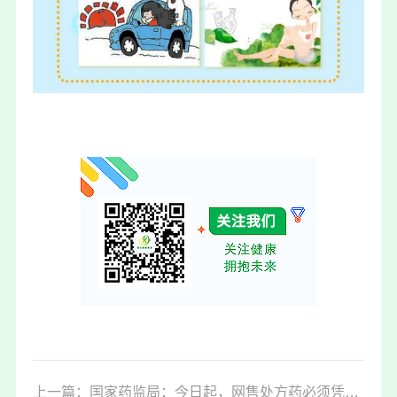
上一篇：国家药监局：今日起，网售处方药必须凭真实处方、实名制销售，严禁AI替代审方，不得引导消费者过度使用药品或不合理使用药品