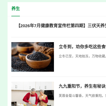
快
养生
捷
键
Ctrl+Alt+9
【2026年7月健康教育宣传栏第四期】三伏天养
立冬到，劝你多吃这些食
立冬已至，天地始冻，万物收藏
九九重阳节，养生有秘诀
芙蓉金菊斗馨香，天气欲重阳。