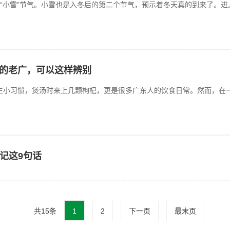
的“小雪”节气。小雪也是入冬后的第二个节气，预示着冬天真的到来了。进
汤的老广，可以这样辨别
生小习惯，煲汤时来上几颗枸杞，更是很多广东人的饮食日常。然而，在一
牢记这9句话
共15条
1
2
下一页
最末页