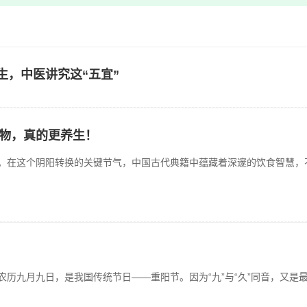
生，中医讲究这“五宜”
物，真的更养生！
。在这个阴阳转换的关键节气，中国古代典籍中蕴藏着深邃的饮食智慧，不妨
农历九月九日，是我国传统节日——重阳节。因为“九”与“久”同音，又是