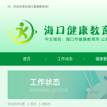
欢
迎
Hi，欢迎您来到海口健康教育网！
进
入
海
口
健
康
教
育,
盲
人
用
首页
工作动态
健康要
户
使
用
操
作
智
能
引
导，
请
您当前的位置
首页
搜索页
按