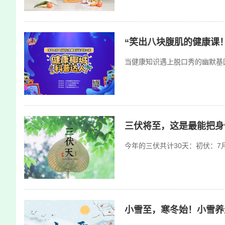
“笑出八块腹肌的健康课
当健康知识遇上脱口秀的幽默基因
三伏将至，这是最能把身体
今年的三伏共计30天：初伏：7月
小雪至，寒冬始！小雪养