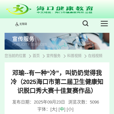
无障碍
您当前的位置
首页
宣传服务
科普视频
在线视频
邓瑜--有一种“冷”，叫奶奶觉得我
冷（2025海口市第二届卫生健康知
识脱口秀大赛十佳复赛作品）
发布日期：2025年09月23日
浏览次数：
5096
字体：
[
大
]
[
中
]
[
小
]