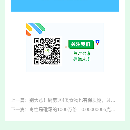
上一篇：别大意！厨房这4类食物也有保质期，过期了还在吃？
下一篇：毒性是砒霜的1000万倍！0.00000005克即可致命，快看你家冰箱有没有→