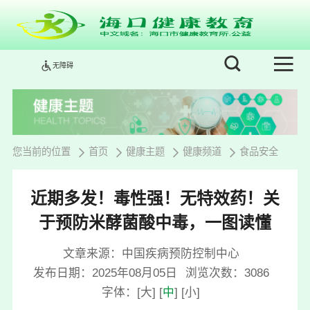
无障碍
您当前的位置
首页
健康主题
健康频道
食品安全
近期多发！毒性强！无特效药！关
于预防米酵菌酸中毒，一图读懂
文章来源：中国疾病预防控制中心
发布日期：2025年08月05日
浏览次数：
3086
字体：
[
大
]
[
中
]
[
小
]