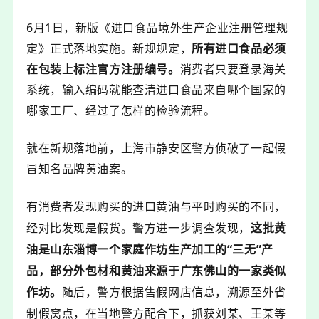
6月1日，新版《进口食品境外生产企业注册管理规
定》正式落地实施。新规规定，
所有进口食品必须
在包装上标注官方注册编号。
消费者只要登录海关
系统，输入编码就能查清进口食品来自哪个国家的
哪家工厂、经过了怎样的检验流程。
就
在
新规落
地前，
上海市静安区警方
侦破了一起假
冒知名品牌黄油案。
有消费者发现购买的进口黄油与平时购买的不同，
经对比发现是假货。警方
进一步调查发现，
这批
黄
油是山东淄博一个家庭作坊生产加工的“三无”产
品，
部分外包材和黄油来源于广东佛山的一家类似
作坊。
随后，警方根据售假网店信息，溯源至外省
制假窝点，在当地警方配合下，抓获刘某、王某等