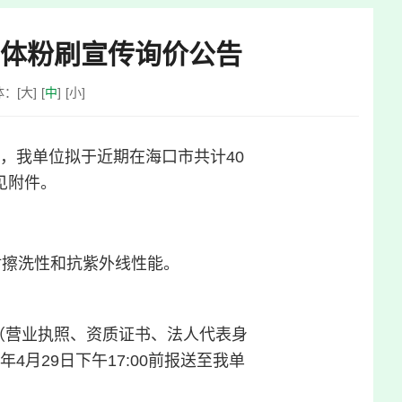
墙体粉刷宣传询价公告
体：
[
大
]
[
中
]
[
小
]
，我单位拟于近期在海口市共计40
见附件。
耐擦洗性和抗紫外线性能。
（营业执照、资质证书、法人代表身
月29日下午17:00前报送至我单