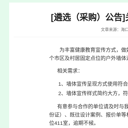
快
捷
[遴选（采购）公告
键
Ctrl+Alt+9
文章来源：海
为丰富健康教育宣传方式，做好
个市区及村居固定点位的户外墙体
相关需求：
1
、墙体宣传呈现方式使用符合
2
、墙体宣传样式简约大方，符
有意参与合作的单位请及时与
份证）、既往设计案例、报价单等材
位411室，逾期不候。