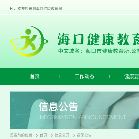
欢
迎
Hi，欢迎您来到海口健康教育网！
进
入
海
口
健
康
教
育,
盲
人
用
首页
工作动态
健康要
户
使
用
操
作
智
能
引
导，
请
您当前的位置
首页
信息公开
招采公告
按