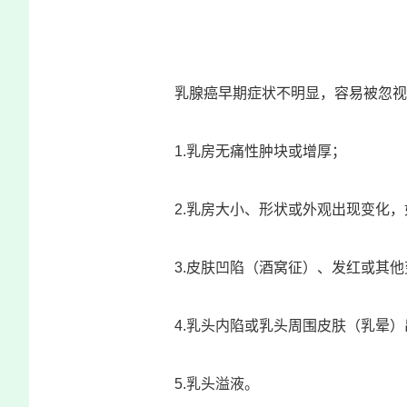
乳腺癌早期症状
不明显，容易被忽视
1.乳房
无痛性肿块
或增厚；
2.乳房大小、形状或外观出现变化
3.皮肤凹陷（
酒窝征
）、发红或其他
4.乳头内陷或乳头周围皮肤（乳晕
5.乳头溢液。