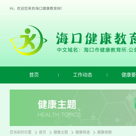
欢
迎
Hi，欢迎您来到海口健康教育网！
进
入
海
口
健
康
教
育,
盲
人
用
首页
工作动态
健康要
户
使
用
操
作
智
能
引
导，
请
您当前的位置
首页
健康主题
健康频道
健康保健
按