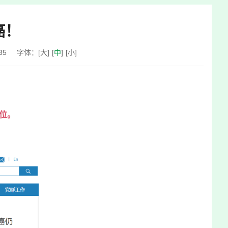
癌！
35
字体：
[
大
]
[
中
]
[
小
]
5位。