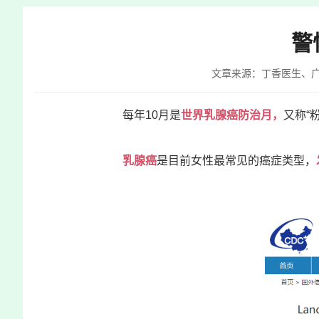
快
捷
警
键
Ctrl+Alt+9
文章来源：丁香医生、
每年10月是
世界乳腺癌防治月，
又称“
乳腺癌
是目前
女性最常见的癌症类型，