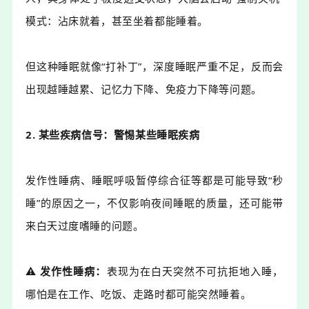
模式：沾床就着，甚至坐着都能睡着。
但这种睡眠就像
“打补丁”，深度睡眠严重不足，反而会
出现越睡越累、记忆力下降、免疫力下降等问题。
2.
某些
疾病
信号：警惕某些睡眠疾病
发作性睡病、睡眠呼吸暂停综合征等都是可能导致
“
秒
睡
”
的
原因之一
，
不仅影响夜间睡眠的质量，还可能带
来白天过度嗜睡的问题
。
⚠️
发作性睡病
：
表现为在白天突然不可抗拒地入睡，
哪怕是在工作、吃饭、走路时都可能突然睡着。