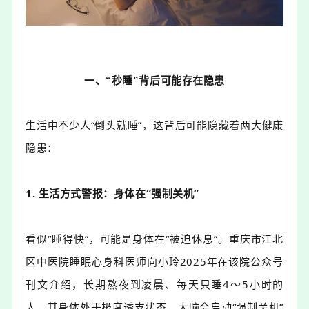
一、“秒睡”背后可能存在隐患
生活中
不少人
“倒头就睡”，
这
背后可能隐藏着两大健康
隐患
：
1.
生活方式警报：身体在
“强制关机”
看似
“睡得快”，可能是身体在“被迫休息”。
重庆市江北
区中医院
睡眠心身科医师向小玲
2025年在该院公众号
刊文
介绍，
长期熬夜到凌晨、每天只睡
4
～
5小时的
人，其身体处于极度透支状态，大脑会启动“强制关机”