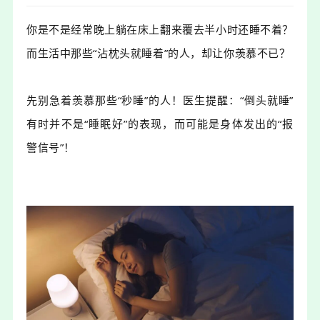
你是不是经常
晚上
躺在
床上
翻来覆去半小时还睡不着？
而
生活中
那
些
“沾枕头就
睡
着
”的
人
，却让你羡慕不已？
先别急着羡慕
那些
“秒睡”的人
！
医生
提醒：
“
倒头就睡
”
有时并不是
“睡
眠
好
”
的
表现
，而
可能
是身体发出的
“
报
警
信号
”！