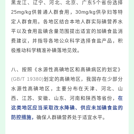
黑龙江、辽宁、河北、北京、广东5个省份选择
25mg/kg供普通人群食用，30mg/kg供孕妇等特
定人群食用。各地区结合本地人群实际碘营养水
平以及食用盐碘含量范围提出适宜的加碘食盐消
费建议，并指导各地公众科学选择食盐产品，积
极推动科学精准补碘落地见效。
八、按照《水源性高碘地区和高碘病区的划定》
(GB/T 19380)
划定的高碘地区，我国存在少部分
水源性高碘地区，主要分布在天津、河北、山
西、江苏、安徽、山东、河南和陕西等省份，
在
这类地区应当采取改水降碘、供应未加碘食盐的
防控措施，
确保人群碘营养处于适宜水平。