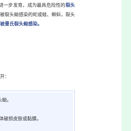
进一步发育，成为最具危险性的
裂头
被裂头蚴感染的蛇或蛙、蝌蚪，裂头
被曼氏裂头蚴感染。
开：
头蚴。
体破损皮肤或黏膜。