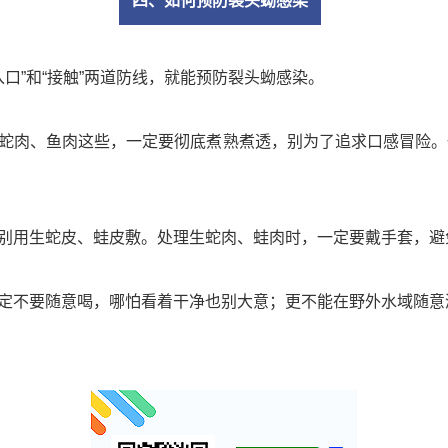
四、如何预防裂头蚴感染
口”和“接触”两道防线，就能预防裂头蚴感染。
蛇肉、鱼肉这些，一定要彻底煮熟煮透，别为了追求口感冒险。
别用生蛇皮、蛙皮敷。处理生蛇肉、蛙肉时，一定要戴手套，避
定不要随意喝，哪怕看着干净也别大意；更不能在野外水域随意