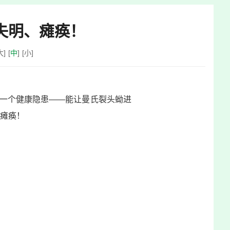
失明、瘫痪！
大
]
[
中
]
[
小
]
着一个健康隐患——能让曼氏裂头蚴进
瘫痪！