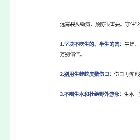
远离裂头蚴病，预防很重要。守住“入
1.坚决不吃生的、半生的肉：
牛蛙、
万别偏信。
2.别用生蛙蛇皮敷伤口：
伤口再疼也
3.不喝生水和杜绝野外游泳：
生水一