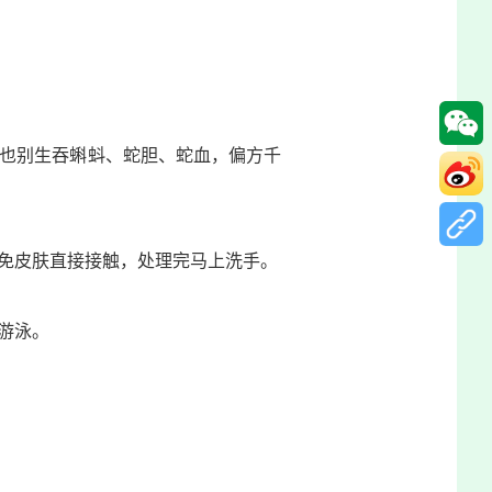
也别生吞蝌蚪、蛇胆、蛇血，偏方千
免皮肤直接接触，处理完马上洗手。
游泳。