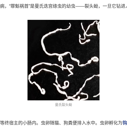
病，“罪魁祸首”是
曼氏迭宫绦虫
的幼虫——裂头蚴，一旦它钻进
曼氏裂头蚴
等终宿主的小肠内。虫卵随猫、狗粪便排入水中。虫卵孵化为
钩