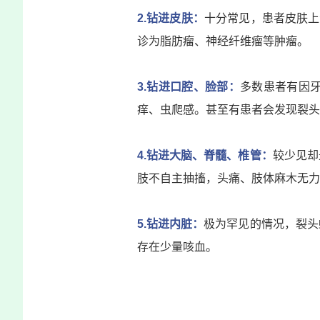
2.钻进皮肤：
十分常见，患者皮肤上
诊为脂肪瘤、
神经纤维瘤
等肿瘤。
3.钻进口腔、脸部：
多数患者有因
痒、虫爬感。甚至有患者会发现裂头
4.钻进大脑、脊髓、椎管：
较少见却
肢不自主抽搐，头痛、肢体麻木无力
5.钻进内脏：
极为罕见的情况，裂头
存在少量咳血。