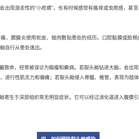
会出现游走性的“小疙瘩”，也有时候感觉有瘙痒或虫爬感，甚
牙痛、腮腺炎使用蛇皮、蛙肉敷贴患处的经历。口腔黏膜或脸颊
蚴自行从患处逸出。
最致命，经常被误诊为脑瘤和癫痫。若裂头蚴钻进大脑，会出现
，进行性肌无力和偏瘫；若裂头蚴侵入脊髓、椎管，表现为肢体
蚴寄生于深部组织常无明显症状。它可以经过消化道进入腹膜引