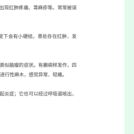
至出现红肿疼痛、荨麻疹等。常常被误
皮下会有小硬结，患处存在红肿、发
类似脑瘤的症状。有
癫痫样发作
，四
进行性麻木，感觉异常、轻瘫。
起炎症；它也可以经过呼吸道咳出，