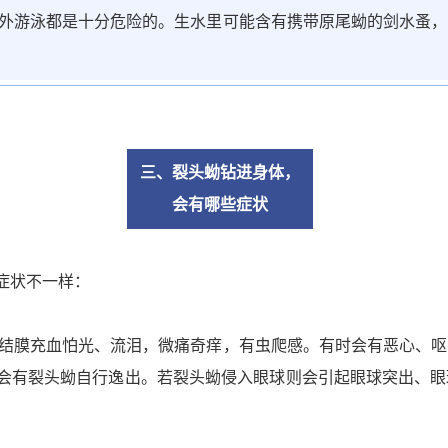
外游泳都是十分危险的。生水里可能含有携带原尾蚴的剑水蚤，
三、裂头蚴钻进身体，
会有哪些症状
症状不一样：
结膜充血怕光、流泪，微痛奇痒，有虫爬感。有时会有恶心、呕
则会有裂头蚴自行逸出。若裂头蚴侵入眼球则会引起眼球突出、