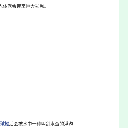
人体就会带来巨大祸患。
球蚴
后会被水中一种叫
剑水蚤
的浮游