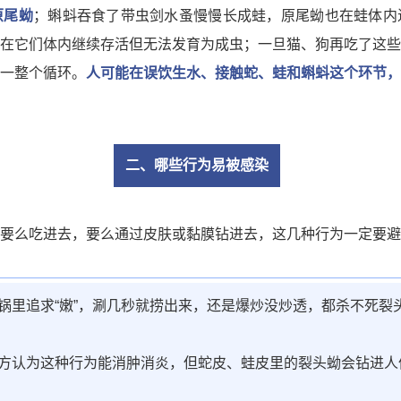
原尾蚴
；蝌蚪吞食了带虫剑水蚤慢慢长成蛙，
原尾蚴
也在蛙体内
在它们体内继续存活但无法发育为成虫；一旦猫、狗再吃了这些
一整个循环。
人可能在误饮生水、接触蛇、蛙和蝌蚪这个环节，
二、哪些行为易被感染
要么吃进去，要么通过皮肤或黏膜钻进去，这几种行为一定要避
锅里追求“嫩”，涮几秒就捞出来，还是爆炒没炒透，都杀不死裂
方认为这种行为能消肿消炎，但蛇皮、蛙皮里的裂头蚴会钻进人