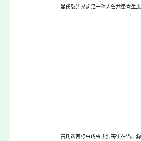
曼氏裂头蚴病是一种人兽共患寄生虫
曼氏迭宫绦虫成虫主要寄生在猫、狗