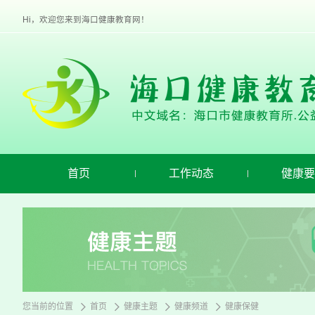
欢
迎
Hi，欢迎您来到海口健康教育网！
进
入
海
口
健
康
教
育,
盲
人
用
首页
工作动态
健康要
户
使
用
操
作
智
能
引
导，
请
您当前的位置
首页
健康主题
健康频道
健康保健
按