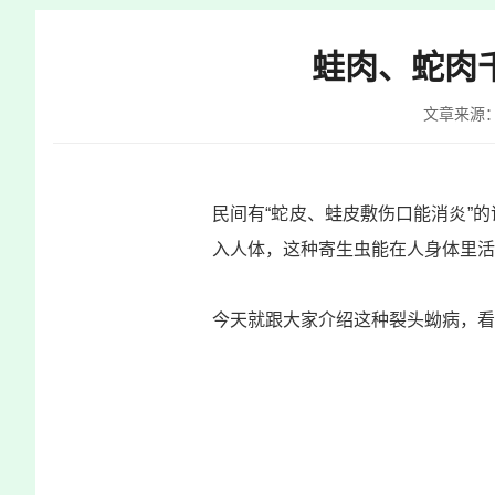
快
捷
蛙肉、蛇肉
键
Ctrl+Alt+9
文章来源
民间有“蛇皮、蛙皮敷伤口能消炎”
入人体，这种寄生虫能在人身体里活
今天就跟大家介绍这种裂头蚴病，看