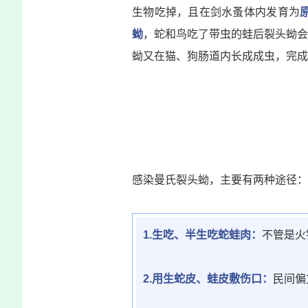
生物吃掉，且在剑水蚤体内发育为
蚴
，蛇和鸟吃了带虫的蛙后裂头蚴会
蚴又在猫、狗肠道内长成成虫，完成
感染曼氏裂头蚴，主要有两种途径：
1.生吃、半生吃蛇蛙肉：
不管是火
2.用生蛇皮、蛙皮敷伤口：
民间偏