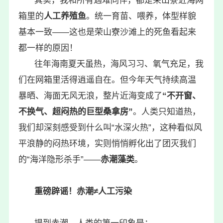
其实，我和所有遇难同伴，都是荣山寮近海网
箱里的
人工养殖鱼
。统一育苗、喂养，体型样貌
基本一致——这也是荣山寮沙滩上的死鱼看起来
都一样的原因！
往年海南夏天虽热，海风习习、氧气充足，我
们在网箱里活得逍遥自在。但今年天气持续高温
暴晒、海面无风无浪，整片近海变成了
“不开窗、
不换气、超闷热的巨型桑拿房”
。人类只知道热，
我们却深刻感受到什么叫“水深火热”，这种看似风
平浪静的闷热环境，实则悄悄孵化出了团灭我们
的“海洋隐形杀手”——
赤潮藻类
。
重磅辟谣！赤潮≠人工污染