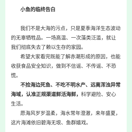
小鱼的临终告白
我们不是大海的污点，只是夏季海洋生态波动
的无辜牺牲品。一场高温、一次藻类泛滥，就让
我们彻底失去了赖以生存的家园。
希望大家看完既能了解赤潮形成的原因，也能
收获食品安全知识，做到不信谣、不传谣、不恐
慌。
不捡海边死鱼、不吃不明水产、远离浑浊异常
海域，认准正规渠道鲜活海鲜，
科学避险、安心
生活。
愿海风岁岁温柔，海水常年澄澈，来年盛夏，
这片海滩依旧碧海无垠、鱼群嬉戏。