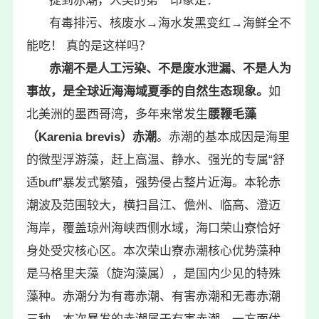
提到赤潮，人类的第一印象是：
有毒排污、核废水→海水发黑变红→海鲜全不
能吃！ 真的是这样吗？
赤潮不是人工污染、不是废水泄漏、不是人为
事故，是全球近海海域夏季的自然生态现象。
如
北美洲的墨西哥湾，多年来常发生
腰鞭毛藻
（Karenia brevis）赤潮
。赤潮的基本成因是海里
的微型浮游藻，赶上高温、静水、强光的专属“舒
适buff”暴发式繁殖，强势侵占整片近海。本轮赤
潮波及范围较大，横扫昌江、儋州、临高、澄迈
海岸，覆盖琼州海峡西侧水域，海口荣山寮恰好
身处受灾核心区。本次荣山寮赤潮核心优势藻种
是马格里夫藻（旋沟藻属），是国内少见的特殊
藻种。赤潮分为有毒赤潮、有害赤潮和无毒赤潮