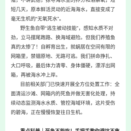
殖，不讲武德，掠夺海水里的养分和溶解氧，短
短几天，原本鲜活灵动的近海海水，直接变成了
毫无生机的“无氧死水”。
野生鱼自带“逃生被动技能”，感知水质不对
劲，立马摆尾跑路、换海域避险。但我们养殖鱼
真的太惨了！自孵育出生，就蜗居在空间有限的
网箱里，禁锢原地、无路可逃。我们拼命挣扎、
大口呼吸，最后体力清零、身体僵硬，漂浮出网
箱，再被海水冲上岸。
目前相关部门已快速开展全方位处置工作：全
面清运沙滩、网箱内的死鱼并做无害化处理，持
续动态监测海水水质、管控海域环境，这片受伤
的碧海，正在慢慢恢复往日生机。