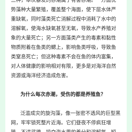
三种，本次暴发的赤潮属于有害赤潮。一方面优
势藻种大量繁殖，覆盖整个海面，使下层水体严
重缺氧，同时藻类死亡消解过程中消耗了水中的
溶解氧，使海水缺氧甚至无氧，导致水产养殖对
象的大量死亡；另一方面藻类产生的毒素和黏性
物质附着在鱼类的鳃上，影响鱼类呼吸，导致鱼
类窒息死亡；但这种毒素不会在鱼的体内富集，
对人体健康的影响相对有限，更多是对海洋自然
资源或海洋经济造成危害。
为什么每次赤潮，受伤的都是养殖鱼？
泛滥成灾的旋沟藻，像一张密不透风的巨型黑
网，牢牢锁死整片近海。它们昼夜不停疯狂增