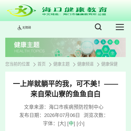
无障碍
您当前的位置
首页
健康主题
健康频道
健康保健
一上岸就躺平的我，可不美！——
来自荣山寮的鱼鱼自白
文章来源：海口市疾病预防控制中心
发布日期：2026年07月06日
浏览次数：
字体：
[
大
]
[
中
]
[
小
]