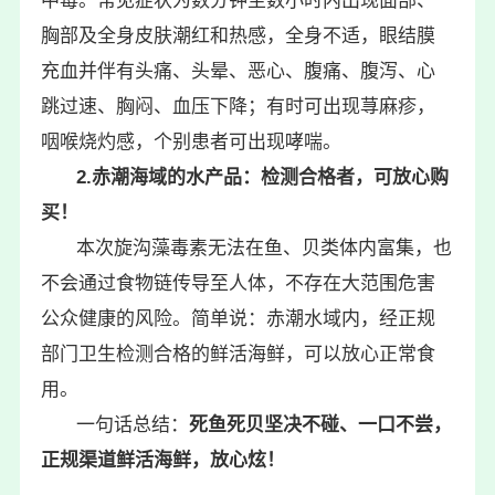
中毒。常见症状为数分钟至数小时内出现面部、
胸部及全身皮肤潮红和热感，全身不适，眼结膜
充血并伴有头痛、头晕、恶心、腹痛、腹泻、心
跳过速、胸闷、血压下降；有时可出现荨麻疹，
咽喉烧灼感，个别患者可出现哮喘。
2.赤潮海域的水产品：检测合格者，可放心购
买！
本次旋沟藻毒素无法在鱼、贝类体内富集，也
不会通过食物链传导至人体，不存在大范围危害
公众健康的风险。简单说：赤潮水域内，经正规
部门卫生检测合格的鲜活海鲜，可以放心正常食
用。
一句话总结：
死鱼死贝坚决不碰、一口不尝，
正规渠道鲜活海鲜，放心炫！