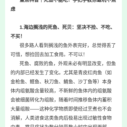
重点科普｜死鱼不能吃！手把手教你避坑不焦
虑
1.海边搁浅的死鱼、死贝：坚决不捡、不吃、
不买！
很多路人看到搁浅的鱼外表完好，总觉得丢了
可惜，想捡回去加工食用。不可以！
死鱼、腐败的鱼，外观未必有明显改变，但鱼
的内部已经发生了变化。尤其是青皮红肉鱼（如
金枪鱼、鲣鱼、秋刀鱼、鲭鱼、沙丁鱼等）本身
体内组氨酸含量较高，不新鲜的鱼体内的组氨酸
会被细菌转化为组胺，随着时间推移鱼体内蓄积
大量组胺——这种化学物质即使经过烹煮也不会
消解，人类进食这类鱼肉后极易出现过敏性食物