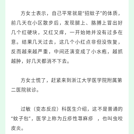
方女士表示，自己平常就是“招蚊子”的体质，
前几天在小区散步后，发现腿上、胳膊上冒出好
几个红硬块，又红又痒，一开始她并没有过多在
意。结果几天过去，这几个小红点非但没恢复，
反而越来越严重，中间还演变成了小水疱，越抓
越肿，好几天都消不下去。
方女士慌了，赶紧来到
浙江大学医学院附属第
二医院就诊。
过敏（变态反应）科医生介绍，这不是普通的
“蚊子包”，医学上称为
丘疹性荨麻疹
，也叫虫咬
皮炎。