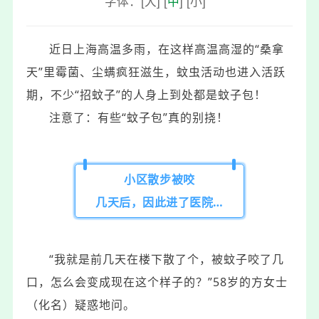
字体：
[
大
]
[
中
]
[
小
]
近日上海高温多雨，
在这样高温高湿的“桑拿
天”里
霉菌、尘螨疯狂滋生，
蚊虫活动也进入活跃
期，
不少“招蚊子”的人
身上到处都是
蚊子包！
注意了：
有些“蚊子包”真的别挠！
小区散步被咬
几天后，因此进了医院…
“我就是前几天在楼下散了个，
被蚊子咬了几
口，
怎么会变成现在这个样子的？”
58岁的方女士
（化名）疑惑地问。