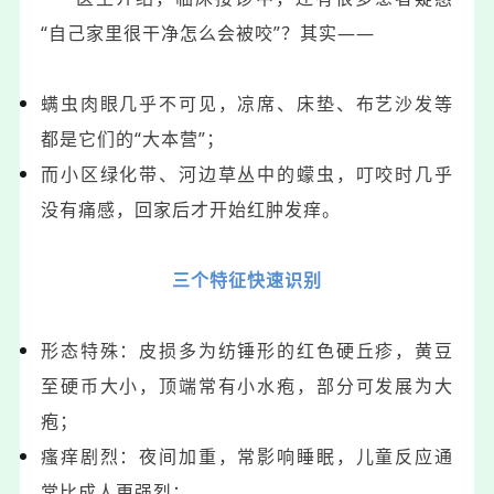
“自己家里很干净怎么会被咬”？其实——
螨虫肉眼几乎不可见，凉席、床垫、布艺沙发等
都是它们的“大本营”；
而小区绿化带、河边草丛中的蠓虫，叮咬时几乎
没有痛感，回家后才开始红肿发痒。
三个特征快速识别
形态特殊：皮损多为纺锤形的红色硬丘疹，黄豆
至硬币大小，顶端常有小水疱，部分可发展为大
疱；
瘙痒剧烈：夜间加重，常影响睡眠，儿童反应通
常比成人更强烈；