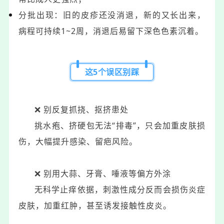
分批出现：旧的皮疹还没消退，新的又长出来，
病程可持续1~2周，消退后易留下深色色素沉着。
这5个误区别踩
❌️ 别反复抓挠、抠挤患处
挑水疱、挤硬包无法“排毒”，只会加重皮肤损
伤，大幅提升感染、留疤风险。
❌️ 别用大蒜、牙膏、唾液等偏方外涂
无科学止痒依据，刺激性成分反而会损伤炎症
皮肤，加重红肿，甚至诱发接触性皮炎。