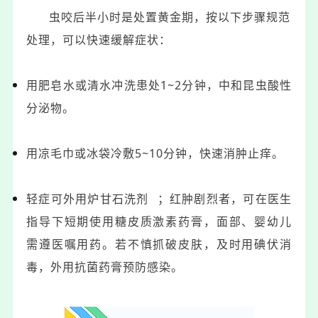
虫咬后半小时是处置黄金期，
按以下步骤规范
处理，
可以快速缓解症状：
用肥皂水或清水冲洗患处1~2分钟，中和昆虫酸性
分泌物。
用凉毛巾或冰袋冷敷5~10分钟，快速消肿止痒。
轻症可外用
炉甘石洗剂
；红肿剧烈者，可在医生
指导下短期使用糖皮质激素药膏，面部、婴幼儿
需遵医嘱用药。若不慎抓破皮肤，及时用碘伏消
毒，外用抗菌药膏预防感染。