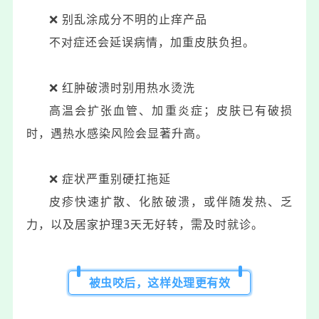
❌️ 别乱涂成分不明的止痒产品
不对症还会延误病情，加重皮肤负担。
❌️ 红肿破溃时别用热水烫洗
高温会扩张血管、加重炎症；皮肤已有破损
时，遇热水感染风险会显著升高。
❌️ 症状严重别硬扛拖延
皮疹快速扩散、化脓破溃，或伴随发热、乏
力，以及居家护理3天无好转，需及时就诊。
被虫咬后，这样处理更有效