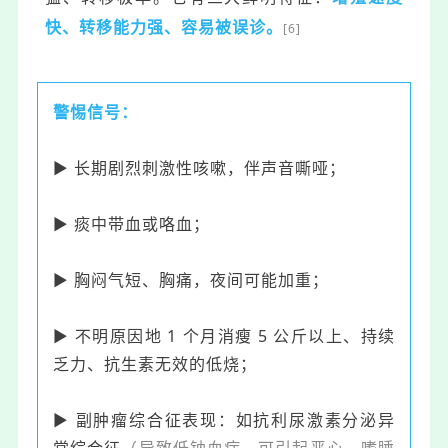
快、转移能力强、容易被误诊
。
[6]
警惕信号：
▶ 长期剧烈刺激性咳嗽，伴声音嘶哑；
▶ 痰中带血或咯血；
▶ 胸闷气短、胸痛，夜间可能加重；
▶ 不明原因地 1 个月消瘦 5 公斤以上、持续
乏力、抗生素无效的低烧；
▶
副肿瘤综合征表现：如抗利尿激素分泌异
常综合征
（导致低钠血症，可引起恶心、嗜睡