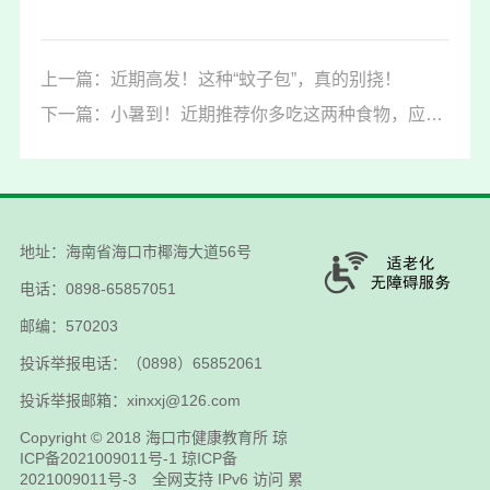
切正常”，半年后咯血已是晚期：我们真的读懂肺癌
了吗？》
上一篇：近期高发！这种“蚊子包”，真的别挠！
[8]2021-03-18上海疾控《“癌中之王”，你到底有多
下一篇：小暑到！近期推荐你多吃这两种食物，应季又营养！
可怕？》
[9]2025-04-24极目新闻《发病率第五，死亡率第
二，只因发现太晚！医生提醒：注意这些症状》
[10]2025-12-09浙江省肿瘤医院《这种“会伪装”的
地址：海南省海口市椰海大道56号
胃癌，六大高危因素中，近半数国人与它有关》
电话：0898-65857051
[11]2025-09-08西南医科大学附属医院《33岁小伙
邮编：570203
确诊“胃癌之王”！再拼还是保命要紧~》
投诉举报电话：（0898）65852061
[12]2024-07-15湖南省肿瘤医院服务号《这个病严
重吗？认识“神经肿瘤之王”——胶质母细胞瘤》
投诉举报邮箱：xinxxj@126.com
Copyright © 2018
海口市健康教育所
琼
ICP备2021009011号-1
琼ICP备
2021009011号-3
全网支持 IPv6 访问 累