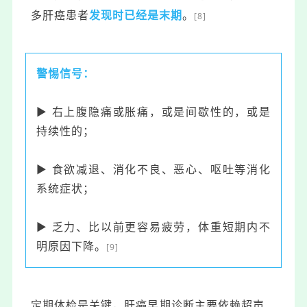
多肝癌患者
发现时已经是末期
。
[8]
警惕信号：
▶ 右上腹隐痛或胀痛，或是间歇性的，或是
持续性的；
▶ 食欲减退、消化不良、恶心、呕吐等消化
系统症状；
▶ 乏力、比以前更容易疲劳，体重短期内不
明原因下降。
[9]
定期体检是关键，肝癌早期诊断主要依赖超声、