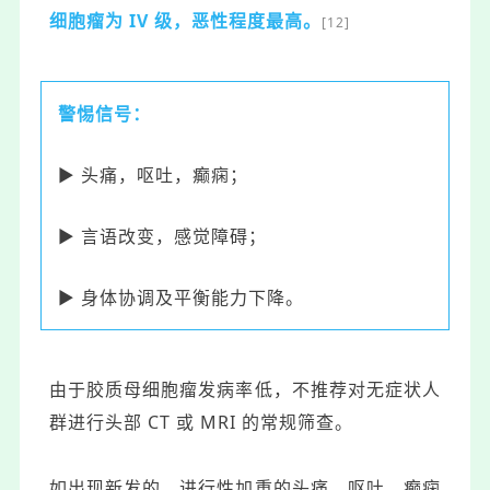
细胞瘤为 IV 级，恶性程度最高。
[12]
警惕信号：
▶ 头痛，呕吐，癫痫；
▶ 言语改变，感觉障碍；
▶ 身体协调及平衡能力下降。
由于胶质母细胞瘤发病率低，不推荐对无症状人
群进行头部 CT 或 MRI 的常规筛查。
如出现新发的、进行性加重的头痛、呕吐、癫痫