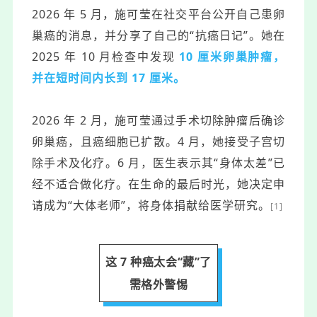
2026 年 5 月，施可莹在社交平台公开自己患卵
巢癌的消息，并分享了自己的“抗癌日记”。她
在
2025 年 10 月
检查中发现
10 厘米卵巢肿瘤，
并在短时间内长到 17 厘米。
2026 年 2 月，施可莹通过手术
切除
肿瘤
后确诊
卵巢癌，且癌细胞已扩散。4 月，她接受子宫切
除手术及化疗。6 月，医生表示其“身体太差”已
经不适合做化疗。
在生命的最后时光，
她决定申
请成为“大体老师”，将身体捐献给医学研究。
[1]
这 7 种癌太会“藏”了
需格外警惕