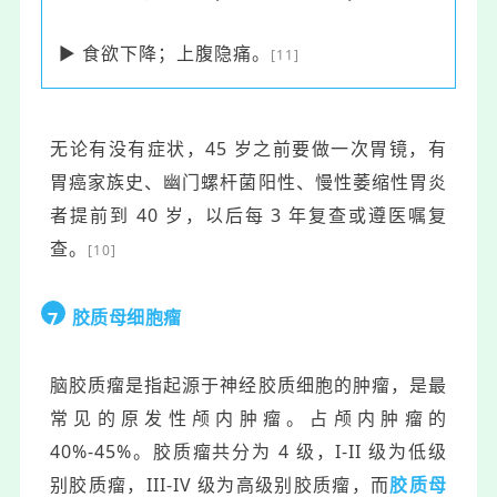
▶ 食欲下降；上腹隐痛。
[11]
无论有没有症状，45 岁之前要做一次胃镜，有
胃癌家族史、幽门螺杆菌阳性、慢性萎缩性胃炎
者提前到 40 岁，以后每 3 年复查或遵医嘱复
查。
[10]
胶质母细胞瘤
7
脑胶质瘤是指起源于神经胶质细胞的肿瘤，是最
常见的原发性颅内肿瘤。占颅内肿瘤的
40%-45%。胶质瘤共分为 4 级，I-II 级为低级
别胶质瘤，III-IV 级为高级别胶质瘤，而
胶质母