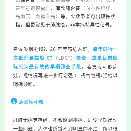
甚至意识模糊）
、库欣综合征
（向心性肥胖、
高血压、血糖升高）
等。少数患者可出现杵状
指，但更常见于肺腺癌，非本病特异性信号。
建议吸烟史超过 20 年等高危人群，
每年进行一
次低剂量螺旋 CT
（LDCT）
检查，这是目前国
际公认最有效的早期筛查手段。
若发现可疑病
灶，视情况再进一步行增强 CT或气管镜/活检以
明确诊断。
原发性肝癌
5
肝脏无痛觉神经，不会感到疼痛，即使早期出现
一些问题，人体也感觉不到明显的不适，所以很