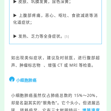
▶ 皮肤、巩膜发黄，尿色深黄；
▶ 上腹部疼痛，恶心、呕吐、食欲减退等消
化道症状；
▶ 发热、乏力等全身症状。
[5]
如出现类似症状，建议及时就医，进行腹部超
声、
肿瘤标志物
、增强 CT 或 MRI 等检查。
小细胞肺癌
4
小细胞肺癌虽然仅占肺癌总数的 15%～20%，
却是名副其实的“狠角色”。它个头小，但进展迅
猛、转移极早。它有三大鲜明特征：
增殖速度