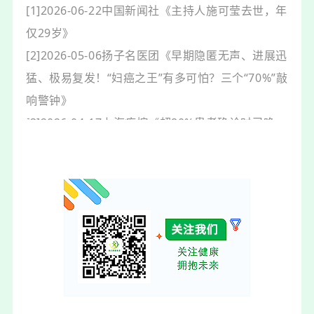
[1]2026-06-22中国新闻社《主持人施可莹去世，年
仅29岁》
[2]2026-05-06扬子名医团《早期隐匿无声、进展迅
猛、极易复发！“妇癌之王”有多可怕？三个“70%”敲
响警钟》
[3]2026-04-17上海疾控《超80%患者确诊时已晚
期，出现这4个信号要当心》
[4]2025-11-13浙大二院肝胆胰外科《胆管癌为什么
被称为“小癌王”？》
[5]2024-04-29浙大二院肝胆胰外科《被称为“癌中
之王”的胆管癌》
[6]2025-12-01吉林省肿瘤医院《健康科普日历｜人
小鬼大，一文读懂小细胞肺癌》
[7]2026-04-09胸外科医生王继勇《半年前CT还“一