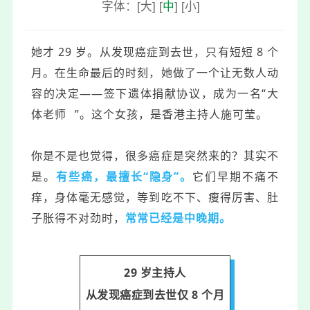
字体：
[
大
]
[
中
]
[
小
]
她才 29 岁。从发现癌症到去世，只有短短 8 个
月。在生命最后的时刻，她做了一个让无数人动
容的决定——签下遗体捐献协议，成为一名“
大
体老师
”。这个女孩，是香港主持人施可莹。
你是不是也觉得，很多癌症是突然来的？其实不
是。
有些癌，最擅长“隐身”。
它们早期不痛不
痒，身体毫无感觉，等到吃不下、瘦得厉害、肚
子胀得不对劲时，
常常已经是中晚期。
29 岁主持人
从发现癌症到去世仅 8 个月