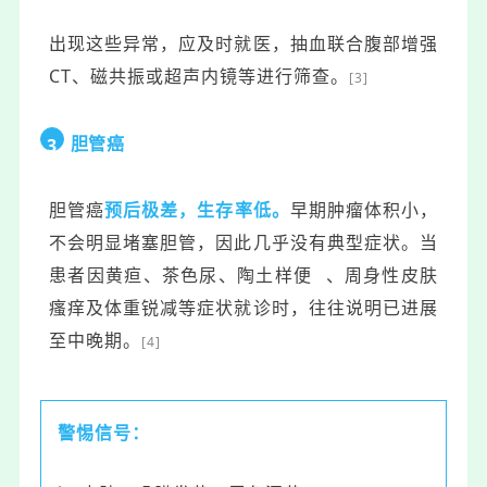
出现这些异常，应及时就医，抽血联合腹部增强
CT、磁共振或超声内镜等进行筛查。
[3]
胆管癌
3
胆管癌
预后极差，生存率低。
早期肿瘤体积小，
不会明显堵塞胆管，因此几乎没有典型症状。当
患者因黄疸、茶色尿、
陶土样便
、周身性皮肤
瘙痒及体重锐减等症状就诊时，往往说明已进展
至中晚期。
[4]
警惕信号：