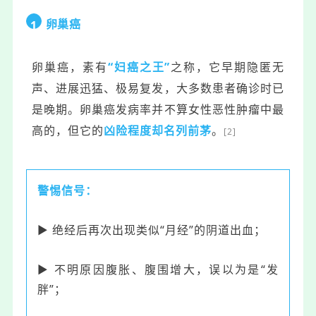
卵巢癌
1
卵巢癌，素有
“妇癌之王”
之称，它早期隐匿无
声、进展迅猛、极易复发，大多数患者确诊时已
是晚期。卵巢癌发病率并不算女性恶性肿瘤中最
高的，但它的
凶险程度却名列前茅
。
[2]
警惕信号：
▶ 绝经后再次出现类似“月经”的阴道出血；
▶ 不明原因腹胀、腹围增大，误以为是“发
胖”；