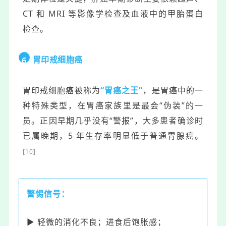
CT 和 MRI 等影像学检查及血液中的甲胎蛋白
检查。
胃印戒细胞癌
6
胃印戒细胞癌被称为
“胃癌之王”
，是胃癌中的一
种特殊类型，在胃癌家族里是最会“伪装”的一
员。正因早期几乎没有“警报”，大多患者确诊时
已属晚期，5 年生存率明显低于普通
胃
腺癌。
[10]
警惕信号：
▶ 轻微的消化不良；进食后饱胀感；