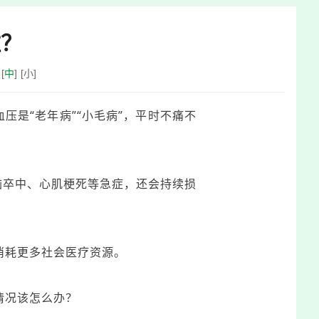
住？
[
中
]
[
小
]
压是“老年病”“小毛病”，平时不痛不
脑卒中、心肌梗死等急症，还会持续损
消耗更多社会医疗资源。
情况该怎么办？