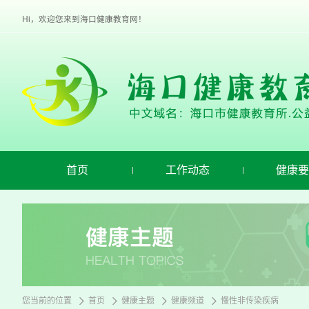
欢
迎
Hi，欢迎您来到海口健康教育网！
进
入
海
口
健
康
教
育,
盲
人
用
首页
工作动态
健康要
户
使
用
操
作
智
能
引
导，
请
您当前的位置
首页
健康主题
健康频道
慢性非传染疾病
按