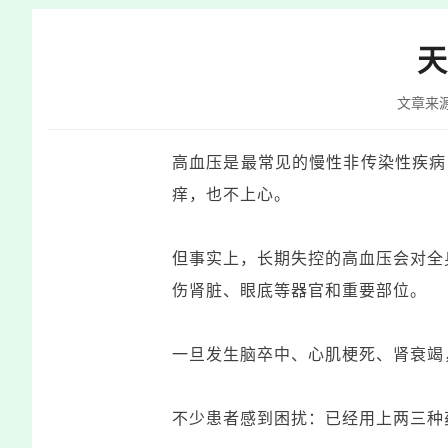
快
捷
天
键
Ctrl+Alt+9
文章来
高血压是最常见的
慢性非传染性疾病
痒，也不上心。
但事实上，长期失控的高血压会对全
伤肾脏、眼底等器官和重要部位。
一旦发生脑卒中、心肌梗死、肾衰竭
不少患者感到困扰：已经用上两三种