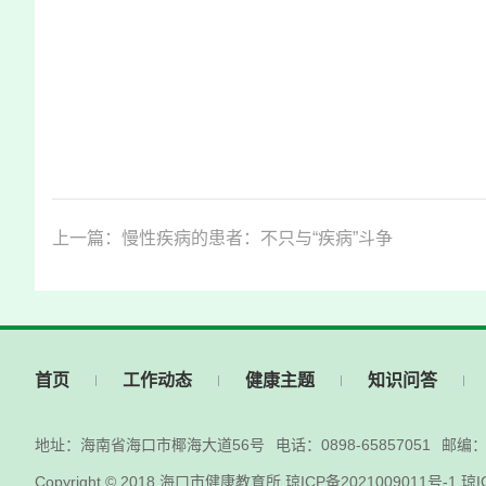
上一篇：慢性疾病的患者：不只与“疾病”斗争
首页
工作动态
健康主题
知识问答
地址：海南省海口市椰海大道56号
电话：0898-65857051
邮编：5
Copyright © 2018
海口市健康教育所
琼ICP备2021009011号-1
琼I