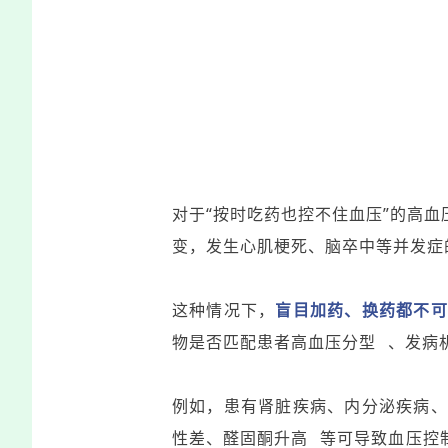
对于“按时吃药也控不住血压”的高
变，发生心肌梗死、脑卒中等并发症
这种情况下，
盲目加药、换药都不可
物是否匹配患者
高血压分型
、发病
例如，患有肾脏疾病、内分泌疾病、
性差、
醛固酮升高
等可导致血压控