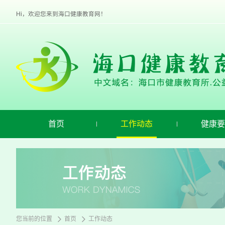
欢
迎
Hi，欢迎您来到海口健康教育网！
进
入
海
口
健
康
教
育,
盲
人
用
首页
工作动态
健康要
户
使
用
操
作
智
能
引
导，
请
您当前的位置
首页
工作动态
按