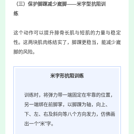
（三）保护脚踝减少崴脚——米字型抗阻训
练
这个动作可以提升
腓骨长肌与短肌
的力量与稳定
性。这两块肌肉练结实了，脚踝更稳当，能减少崴
脚的风险。
米字形抗阻训练
训练时，将弹力带一端固定在牢靠的位置，
另一端绑在前脚掌，以脚踝为轴，向上、
下、左、右及斜向等八个方向发力，仿佛画
出一个“米”字。