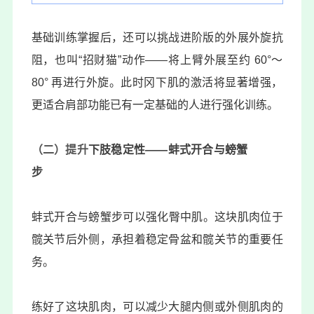
基础训练掌握后，还可以挑战进阶版的外展外旋抗
阻，也叫“招财猫”动作——将上臂外展至约 60°～
80° 再进行外旋。此时冈下肌的激活将显著增强，
更适合肩部功能已有一定基础的人进行强化训练。
（二）提升
下肢稳定性——蚌式开合与
螃蟹
步
蚌式开合
与螃蟹步可以强化臀中肌。这块肌肉位于
髋关节后外侧，承担着稳定骨盆和髋关节的重要任
务。
练好了这块肌肉，可以减少大腿内侧或外侧肌肉的